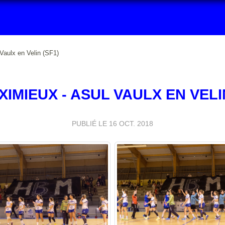
aulx en Velin (SF1)
IMIEUX - ASUL VAULX EN VELIN
PUBLIÉ LE
16 OCT. 2018