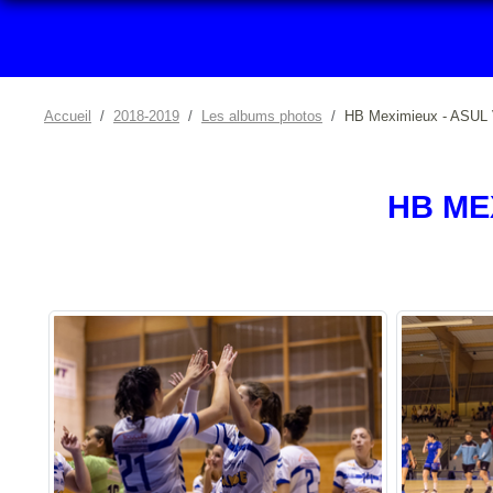
Accueil
2018-2019
Les albums photos
HB Meximieux - ASUL V
HB MEX