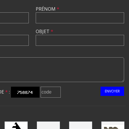
PRÉNOM
*
OBJET
*
DE
*
:
ENVOYER